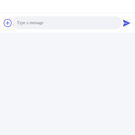
настроены на бренд.
Примечание: пожалуйста, поговорите с нашим
продавцом, чтобы подтвердить окончательную цену.
Tags:
Автоматическая упаковочная машина
Автоматическая машина упаковки мешка
Photo
Automatic Pouch Packing Machine
Video Call
Audio Call
Контакты
Контакты:
Miss. Connie
Телефон:
86--18929294698