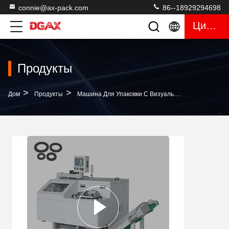
connie@ax-pack.com
86--18929294698
Цитата
Продукты
>
>
>
Дом
Продукты
Машина Для Упаковки С Визуальным Подсчетом