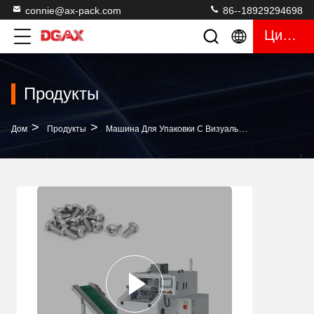
connie@ax-pack.com
86--18929294698
Цитата
Продукты
>
>
>
Дом
Продукты
Машина Для Упаковки С Визуальным Подсчетом