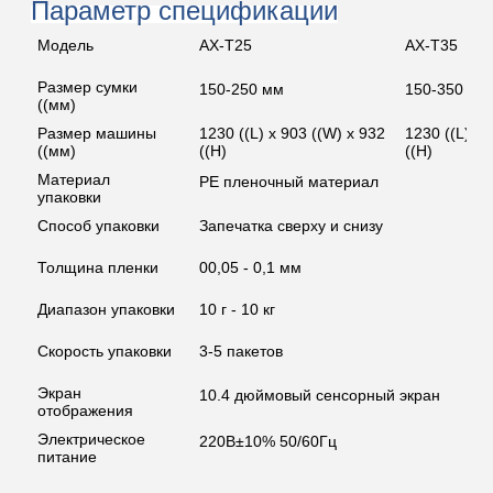
Параметр спецификации
Модель
AX-T25
AX-T35
Размер сумки
150-250 мм
150-350 мм
((мм)
Размер машины
1230 ((L) x 903 ((W) x 932
1230 ((L) x
((мм)
((H)
((H)
Материал
PE пленочный материал
упаковки
Способ упаковки
Запечатка сверху и снизу
Толщина пленки
00,05 - 0,1 мм
Диапазон упаковки
10 г - 10 кг
Скорость упаковки
3-5 пакетов
Экран
10.4 дюймовый сенсорный экран
отображения
Электрическое
220В±10% 50/60Гц
питание