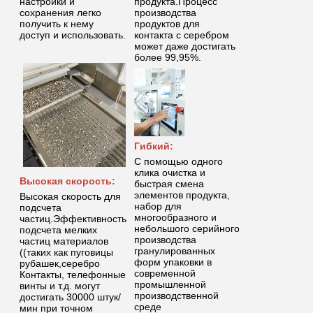
настройки и
продукта.Процесс
сохранения легко
производства
получить к нему
продуктов для
доступ и использовать.
контакта с серебром
может даже достигать
более 99,95%.
Гибкий:
С помощью одного
клика очистка и
Высокая скорость:
быстрая смена
элементов продукта,
Высокая скорость для
набор для
подсчета
многообразного и
частиц.Эффективность
небольшого серийного
подсчета мелких
производства
частиц материалов
гранулированных
((таких как пуговицы
форм упаковки в
рубашек,серебро
современной
Контакты, телефонные
промышленной
винты и т.д. могут
производственной
достигать 30000 штук/
среде
мин при точном