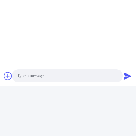
Tags:
Визуальное подсчётное упаковочное устройство
Машина для упаковки пластиковых крышек бутылок
Пластиковые части капсулы упаковочная машина
Контакты
Photo
Контакты:
Miss. Connie
Video Call
Телефон:
86--18929294698