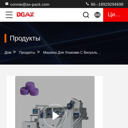
connie@ax-pack.com
86--18929294698
Цитата
Продукты
>
>
>
Дом
Продукты
Машина Для Упаковки С Визуальным Подсчетом